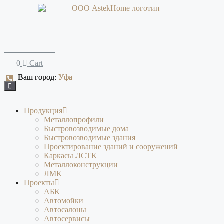
Перейти
к
содержимому
Cart
Ваш город:
Ваш город:
Уфа
Уфа
Продукция
Металлопрофили
Быстровозводимые дома
Быстровозводимые здания
Проектирование зданий и сооружений
Каркасы ЛСТК
Металлоконструкции
ЛМК
Проекты
АБК
Автомойки
Автосалоны
Автосервисы