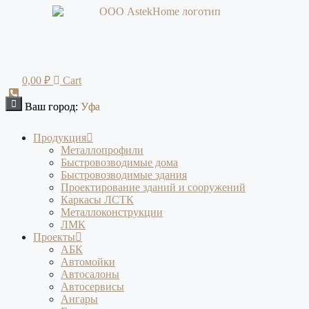
Перейти
к
содержимому
0,00
₽
Cart
Ваш город:
Ваш город:
Уфа
Уфа
Продукция
Металлопрофили
Быстровозводимые дома
Быстровозводимые здания
Проектирование зданий и сооружений
Каркасы ЛСТК
Металлоконструкции
ЛМК
Проекты
АБК
Автомойки
Автосалоны
Автосервисы
Ангары