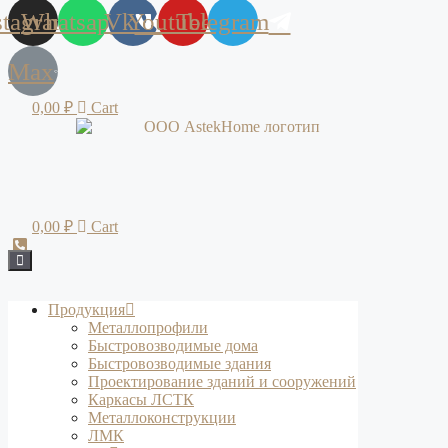
stagram
Whatsapp
Vk
Youtube
Telegram
Max
0,00
₽
Cart
0,00
₽
Cart
Продукция
Металлопрофили
Быстровозводимые дома
Быстровозводимые здания
Проектирование зданий и сооружений
Каркасы ЛСТК
Металлоконструкции
ЛМК