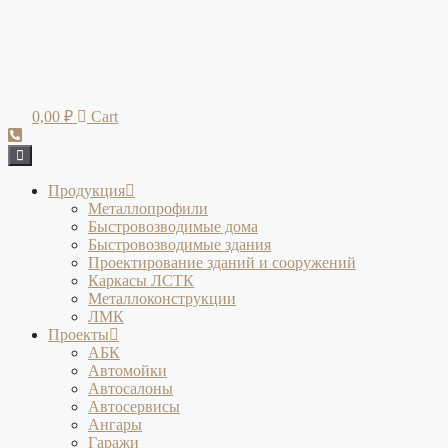
Перейти
к
содержимому
0,00
₽
Cart
Продукция
Металлопрофили
Быстровозводимые дома
Быстровозводимые здания
Проектирование зданий и сооружений
Каркасы ЛСТК
Металлоконструкции
ЛМК
Проекты
АБК
Автомойки
Автосалоны
Автосервисы
Ангары
Гаражи