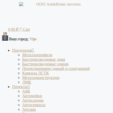
Перейти
к
содержимому
0,00
₽
Cart
Ваш город:
Ваш город:
Уфа
Уфа
Продукция
Металлопрофили
Быстровозводимые дома
Быстровозводимые здания
Проектирование зданий и сооружений
Каркасы ЛСТК
Металлоконструкции
ЛМК
Проекты
АБК
Автомойки
Автосалоны
Автосервисы
Ангары